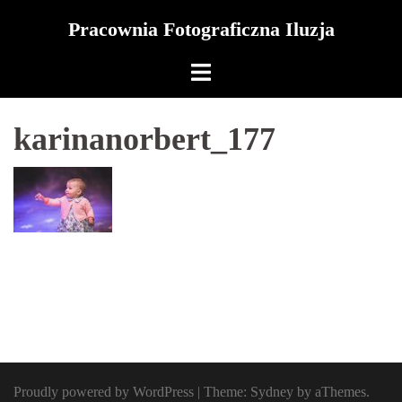
Skip
Pracownia Fotograficzna Iluzja
to
content
karinanorbert_177
Proudly powered by WordPress
|
Theme:
Sydney
by aThemes.