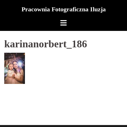
Skip
Pracownia Fotograficzna Iluzja
to
content
karinanorbert_186