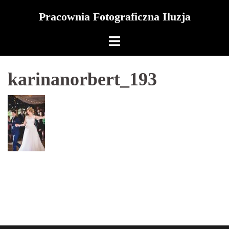
Skip
Pracownia Fotograficzna Iluzja
to
content
karinanorbert_193