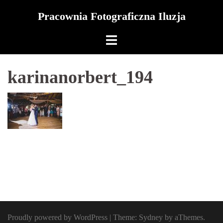
Skip
Pracownia Fotograficzna Iluzja
to
content
karinanorbert_194
Proudly powered by WordPress
|
Theme:
Sydney
by aThemes.