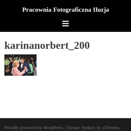
Skip
Pracownia Fotograficzna Iluzja
to
content
karinanorbert_200
Proudly powered by WordPress
|
Theme:
Sydney
by aThemes.