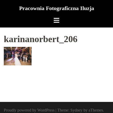
Skip
Pracownia Fotograficzna Iluzja
to
content
karinanorbert_206
Proudly powered by WordPress
|
Theme:
Sydney
by aThemes.