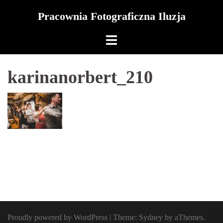
Skip
Pracownia Fotograficzna Iluzja
to
content
karinanorbert_210
Proudly powered by WordPress
|
Theme:
Sydney
by aThemes.