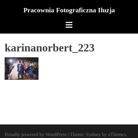
Skip
Pracownia Fotograficzna Iluzja
to
content
karinanorbert_223
Proudly powered by WordPress
|
Theme:
Sydney
by aThemes.