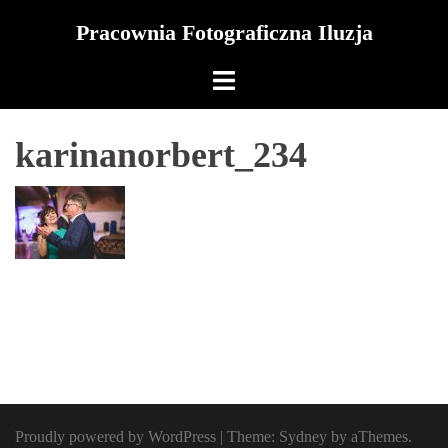
Skip
Pracownia Fotograficzna Iluzja
to
content
karinanorbert_234
Proudly powered by WordPress
|
Theme:
Sydney
by aThemes.