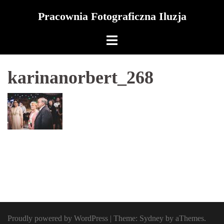
Skip
Pracownia Fotograficzna Iluzja
to
content
karinanorbert_268
Proudly powered by WordPress
|
Theme:
Sydney
by aThemes.