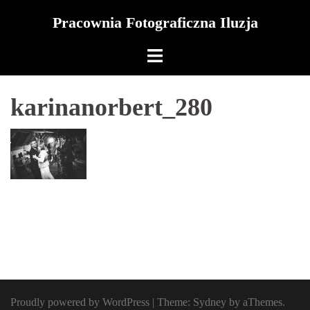
Skip
Pracownia Fotograficzna Iluzja
to
content
karinanorbert_280
Proudly powered by WordPress
|
Theme:
Sydney
by aThemes.