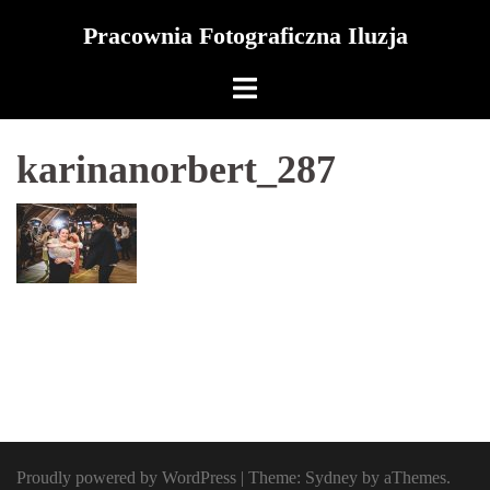
Skip
Pracownia Fotograficzna Iluzja
to
content
karinanorbert_287
Proudly powered by WordPress
|
Theme:
Sydney
by aThemes.