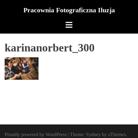
Skip
Pracownia Fotograficzna Iluzja
to
content
karinanorbert_300
Proudly powered by WordPress
|
Theme:
Sydney
by aThemes.