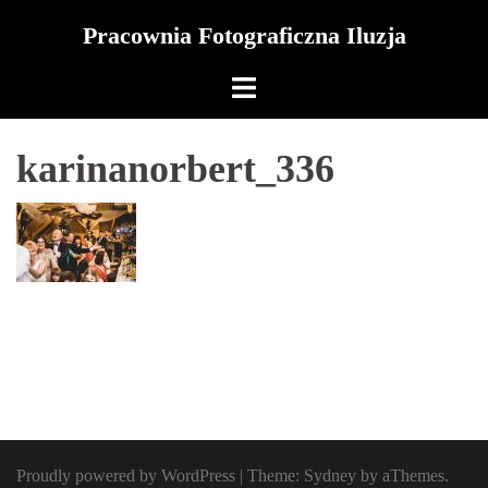
Skip
Pracownia Fotograficzna Iluzja
to
content
karinanorbert_336
Proudly powered by WordPress
|
Theme:
Sydney
by aThemes.