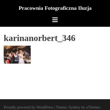
Skip
Pracownia Fotograficzna Iluzja
to
content
karinanorbert_346
Proudly powered by WordPress
|
Theme:
Sydney
by aThemes.