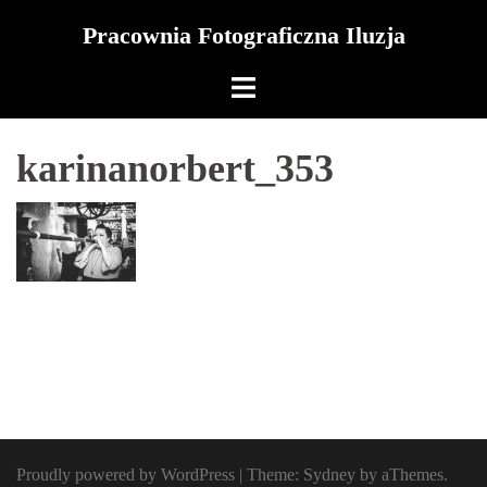
Skip
Pracownia Fotograficzna Iluzja
to
content
karinanorbert_353
Proudly powered by WordPress
|
Theme:
Sydney
by aThemes.