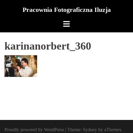
Skip
Pracownia Fotograficzna Iluzja
to
content
karinanorbert_360
Proudly powered by WordPress
|
Theme:
Sydney
by aThemes.