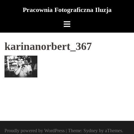
Skip
Pracownia Fotograficzna Iluzja
to
content
karinanorbert_367
Proudly powered by WordPress
|
Theme:
Sydney
by aThemes.