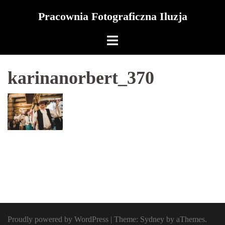
Skip
Pracownia Fotograficzna Iluzja
to
content
karinanorbert_370
Proudly powered by WordPress
|
Theme:
Sydney
by aThemes.