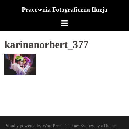
Skip
Pracownia Fotograficzna Iluzja
to
content
karinanorbert_377
Proudly powered by WordPress
|
Theme:
Sydney
by aThemes.