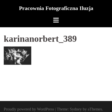
Skip
Pracownia Fotograficzna Iluzja
to
content
karinanorbert_389
Proudly powered by WordPress
|
Theme:
Sydney
by aThemes.