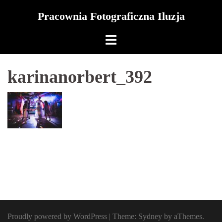
Skip
Pracownia Fotograficzna Iluzja
to
content
karinanorbert_392
Proudly powered by WordPress
|
Theme:
Sydney
by aThemes.