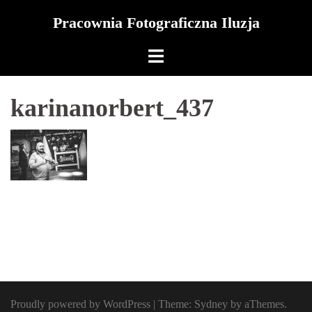
Skip
Pracownia Fotograficzna Iluzja
to
content
karinanorbert_437
Proudly powered by WordPress
|
Theme:
Sydney
by aThemes.