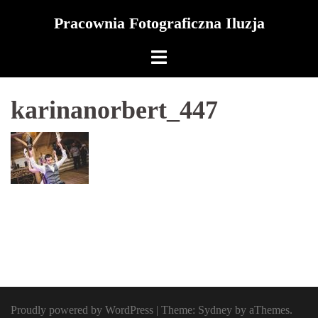
Skip
Pracownia Fotograficzna Iluzja
to
content
karinanorbert_447
Proudly powered by WordPress
|
Theme:
Sydney
by aThemes.