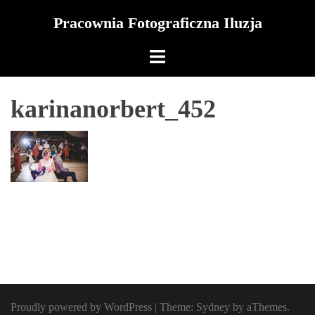
Skip
Pracownia Fotograficzna Iluzja
to
content
karinanorbert_452
Proudly powered by WordPress
|
Theme:
Sydney
by aThemes.