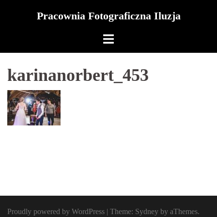
Skip
Pracownia Fotograficzna Iluzja
to
content
karinanorbert_453
Proudly powered by WordPress
|
Theme:
Sydney
by aThemes.