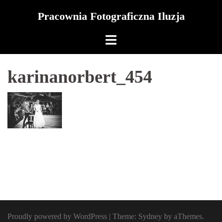
Skip
Pracownia Fotograficzna Iluzja
to
content
karinanorbert_454
Proudly powered by WordPress
|
Theme:
Sydney
by aThemes.