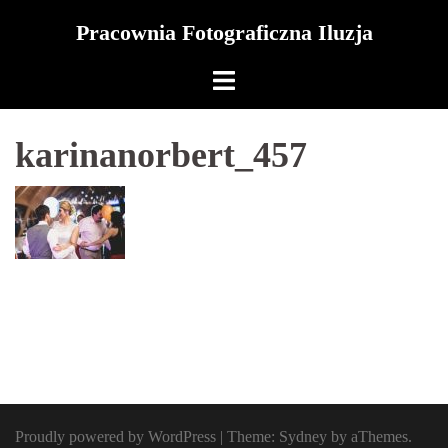
Skip
Pracownia Fotograficzna Iluzja
to
content
karinanorbert_457
Proudly powered by WordPress
|
Theme:
Sydney
by aThemes.