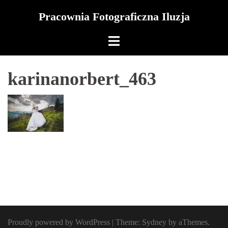
Skip
Pracownia Fotograficzna Iluzja
to
content
karinanorbert_463
Proudly powered by WordPress
|
Theme:
Sydney
by aThemes.