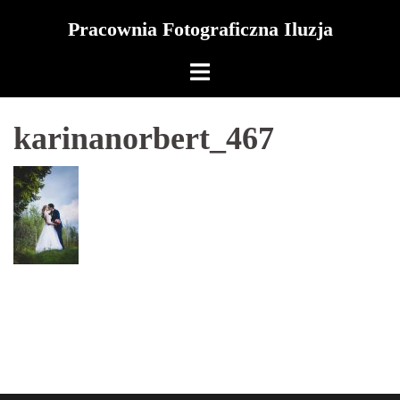
Skip
Pracownia Fotograficzna Iluzja
to
content
karinanorbert_467