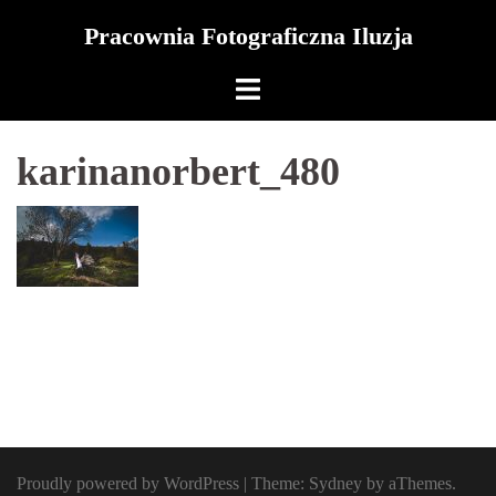
Skip
Pracownia Fotograficzna Iluzja
to
content
karinanorbert_480
Proudly powered by WordPress
|
Theme:
Sydney
by aThemes.