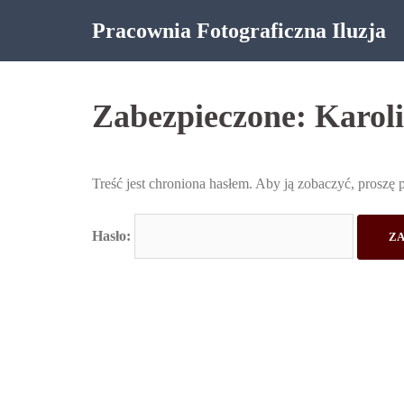
Skip
Pracownia Fotograficzna Iluzja
to
content
Zabezpieczone: Karol
Treść jest chroniona hasłem. Aby ją zobaczyć, proszę 
Hasło: