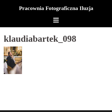
Skip
Pracownia Fotograficzna Iluzja
to
content
klaudiabartek_098