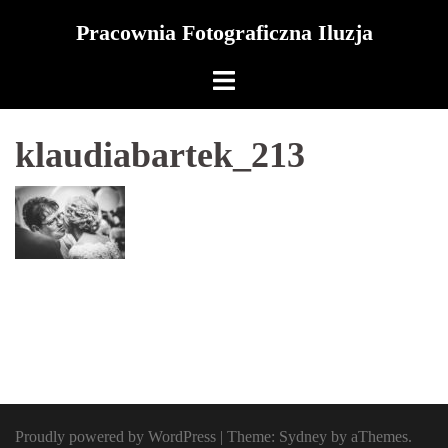
Skip
Pracownia Fotograficzna Iluzja
to
content
klaudiabartek_213
Proudly powered by WordPress
|
Theme:
Sydney
by aThemes.