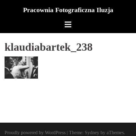
Skip
Pracownia Fotograficzna Iluzja
to
content
klaudiabartek_238
Proudly powered by WordPress
|
Theme:
Sydney
by aThemes.