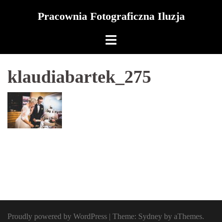
Skip
Pracownia Fotograficzna Iluzja
to
content
klaudiabartek_275
Proudly powered by WordPress
|
Theme:
Sydney
by aThemes.