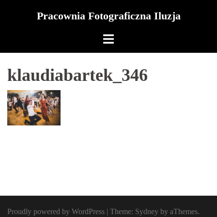
Skip
Pracownia Fotograficzna Iluzja
to
content
klaudiabartek_346
Proudly powered by WordPress
|
Theme:
Sydney
by aThemes.