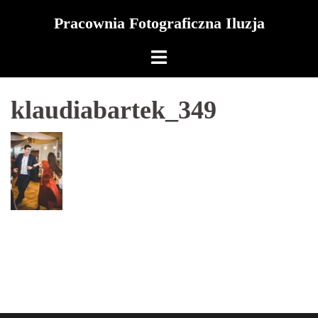
Skip
Pracownia Fotograficzna Iluzja
to
content
klaudiabartek_349