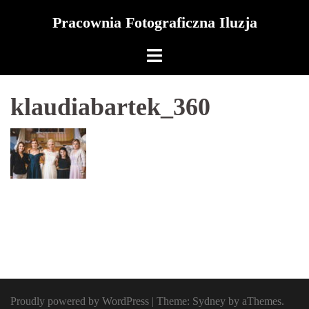
Skip
Pracownia Fotograficzna Iluzja
to
content
klaudiabartek_360
Proudly powered by WordPress
|
Theme:
Sydney
by aThemes.