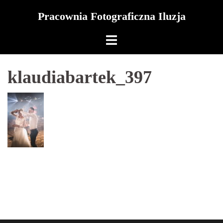
Skip
Pracownia Fotograficzna Iluzja
to
content
klaudiabartek_397