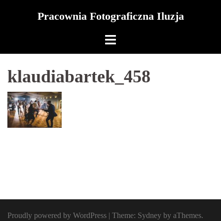
Skip
Pracownia Fotograficzna Iluzja
to
content
klaudiabartek_458
Proudly powered by WordPress
|
Theme:
Sydney
by aThemes.