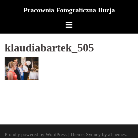
Skip
Pracownia Fotograficzna Iluzja
to
content
klaudiabartek_505
Proudly powered by WordPress
|
Theme:
Sydney
by aThemes.