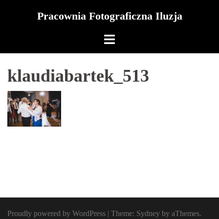
Skip
Pracownia Fotograficzna Iluzja
to
content
klaudiabartek_513
Proudly powered by WordPress
|
Theme:
Sydney
by aThemes.