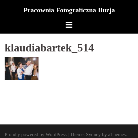
Skip
Pracownia Fotograficzna Iluzja
to
content
klaudiabartek_514
Proudly powered by WordPress
|
Theme:
Sydney
by aThemes.