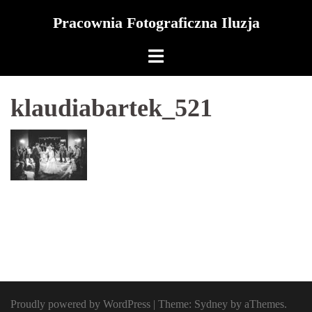
Skip
Pracownia Fotograficzna Iluzja
to
content
klaudiabartek_521
Proudly powered by WordPress
|
Theme:
Sydney
by aThemes.