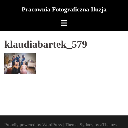
Skip
Pracownia Fotograficzna Iluzja
to
content
klaudiabartek_579
Proudly powered by WordPress
|
Theme:
Sydney
by aThemes.