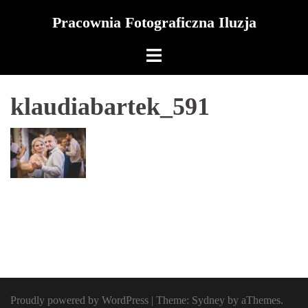
Skip
Pracownia Fotograficzna Iluzja
to
content
klaudiabartek_591
Proudly powered by WordPress
|
Theme:
Sydney
by aThemes.