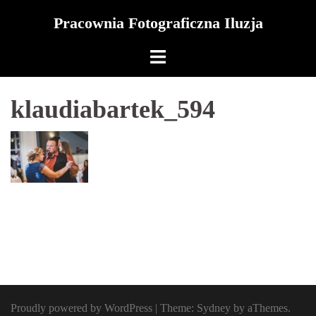
Skip
Pracownia Fotograficzna Iluzja
to
content
klaudiabartek_594
Proudly powered by WordPress
|
Theme:
Sydney
by aThemes.