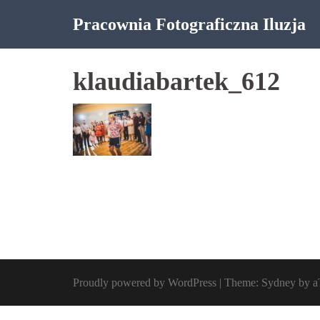
Skip
Pracownia Fotograficzna Iluzja
to
content
klaudiabartek_612
Proudly powered by WordPress
|
Theme:
Sydney
by a