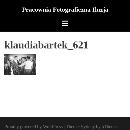
Skip
Pracownia Fotograficzna Iluzja
to
content
klaudiabartek_621
Proudly powered by WordPress
|
Theme:
Sydney
by aThemes.